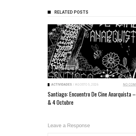
RELATED POSTS
336 VIEWS
ACTIVIDADES
/
AGOSTO 5, 2026
NO COM
Santiago: Encuentro De Cine Anarquista –
& 4 Octubre
Leave a Response