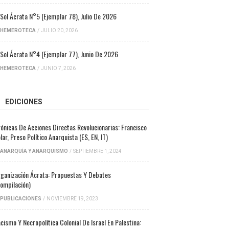
 Sol Ácrata N°5 (ejemplar 78), Julio De 2026
HEMEROTECA
/
JULIO 20, 2026
 Sol Ácrata N°4 (ejemplar 77), Junio De 2026
HEMEROTECA
/
JUNIO 7, 2026
EDICIONES
ónicas De Acciones Directas Revolucionarias: Francisco
lar, Preso Político Anarquista (ES, EN, IT)
ANARQUÍA Y ANARQUISMO
/
SEPTIEMBRE 1, 2024
ganización Ácrata: Propuestas Y Debates
ompilación)
PUBLICACIONES
/
NOVIEMBRE 19, 2023
cismo Y Necropolítica Colonial De Israel En Palestina: