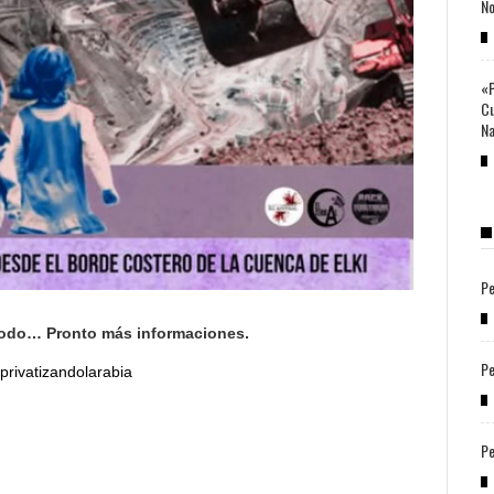
No
«P
Cu
Na
Pe
todo… Pronto más informaciones.
Pe
privatizandolarabia
Pe