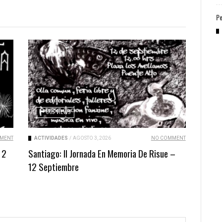
Pe
305 VIEWS
MENT
ACTIVIDADES
/
AGOSTO 3, 2026
NO COMMENT
 2
Santiago: II Jornada En Memoria De Risue –
12 Septiembre