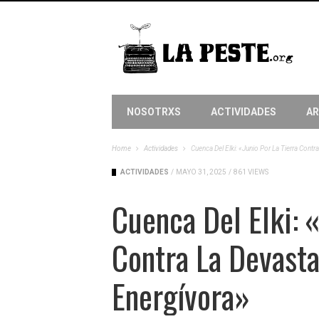
NOSOTRXS
ACTIVIDADES
AR
Home
Actividades
Cuenca Del Elki: «Junio Por La Tierra Cont
ACTIVIDADES
/
MAYO 31, 2025
/
861 VIEWS
Cuenca Del Elki: «
Contra La Devast
Energívora»