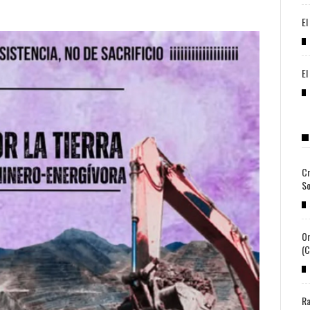
El
El
Cr
So
Or
(c
Ra