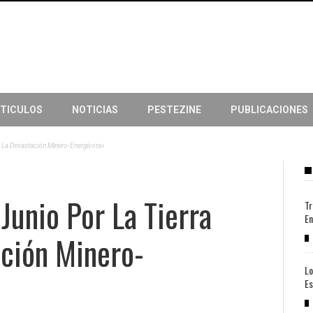
TICULOS
NOTICIAS
PESTEZINE
PUBLICACIONES
ra La Devastación Minero-Energívora»
Junio Por La Tierra
Tr
En
ación Minero-
Lo
Es