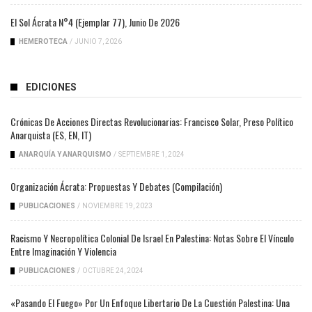
El Sol Ácrata N°4 (ejemplar 77), Junio De 2026
HEMEROTECA
/
JUNIO 7, 2026
EDICIONES
Crónicas De Acciones Directas Revolucionarias: Francisco Solar, Preso Político
Anarquista (ES, EN, IT)
ANARQUÍA Y ANARQUISMO
/
SEPTIEMBRE 1, 2024
Organización Ácrata: Propuestas Y Debates (compilación)
PUBLICACIONES
/
NOVIEMBRE 19, 2023
Racismo Y Necropolítica Colonial De Israel En Palestina: Notas Sobre El Vínculo
Entre Imaginación Y Violencia
PUBLICACIONES
/
OCTUBRE 24, 2024
«Pasando El Fuego» Por Un Enfoque Libertario De La Cuestión Palestina: Una