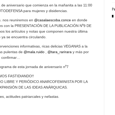
a de aniversario que comienza en la mañanita a las 11:00
Pe
 AUTODEFENSA para mujeres y disidencias.
rs. nos reuniremos en
@casalaescoba.conce
en donde
dades con la PRESENTACIÓN DE LA PUBLICACIÓN N⁰9 DE
los artículos y notas que componen nuestra última
 ya se encuentra circulando.
ervenciones informativas, ricas delicias VEGANAS a la
as pulentas de
@mala.ruido
,
@tara_rarirara
y más por
confirmar…
ograma de esta jornada de aniversario n⁰7
MOS FASTIDIANDO!!
IO LIBRE Y PERIÓDICO ANARCOFEMINISTA POR LA
EXPANSIÓN DE LAS IDEAS ANÁRQUICAS.
es, actitudes patriarcales y nefastas.