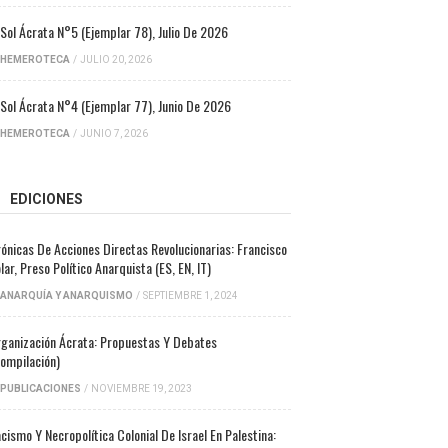
 Sol Ácrata N°5 (ejemplar 78), Julio De 2026
HEMEROTECA
/
JULIO 20, 2026
 Sol Ácrata N°4 (ejemplar 77), Junio De 2026
HEMEROTECA
/
JUNIO 7, 2026
EDICIONES
ónicas De Acciones Directas Revolucionarias: Francisco
lar, Preso Político Anarquista (ES, EN, IT)
ANARQUÍA Y ANARQUISMO
/
SEPTIEMBRE 1, 2024
ganización Ácrata: Propuestas Y Debates
ompilación)
PUBLICACIONES
/
NOVIEMBRE 19, 2023
cismo Y Necropolítica Colonial De Israel En Palestina: