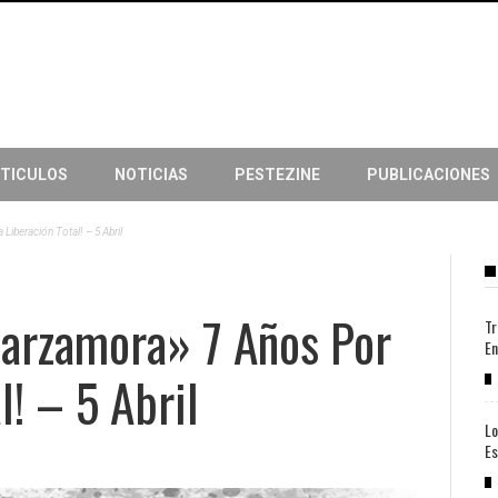
TICULOS
NOTICIAS
PESTEZINE
PUBLICACIONES
iberación Total! – 5 Abril
Zarzamora» 7 Años Por
Tr
En
l! – 5 Abril
Lo
Es