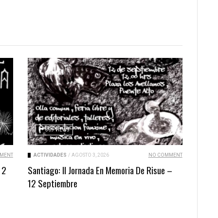
309 VIEWS
MENT
ACTIVIDADES
/
AGOSTO 3, 2026
NO COMMENT
 2
Santiago: II Jornada En Memoria De Risue –
12 Septiembre