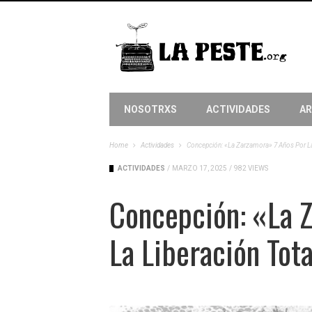
NOSOTRXS
ACTIVIDADES
AR
Home
Actividades
Concepción: «La Zarzamora» 7 Años Por La L
ACTIVIDADES
/
MARZO 17, 2025
/
982 VIEWS
Concepción: «La 
La Liberación Tota