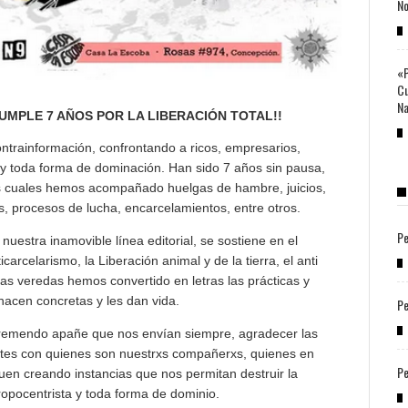
No
«P
Cu
Na
MPLE 7 AÑOS POR LA LIBERACIÓN TOTAL!!
ntrainformación, confrontando a ricos, empresarios,
 y toda forma de dominación. Han sido 7 años sin pausa,
los cuales hemos acompañado huelgas de hambre, juicios,
, procesos de lucha, encarcelamientos, entre otros.
Pe
uestra inamovible línea editorial, se sostiene en el
arcelarismo, la Liberación animal y de la tierra, el anti
tas veredas hemos convertido en letras las prácticas y
hacen concretas y les dan vida.
Pe
tremendo apañe que nos envían siempre, agradecer las
ntes con quienes son nuestrxs compañerxs, quienes en
Pe
uen creando instancias que nos permitan destruir la
ntropocentrista y toda forma de dominio.