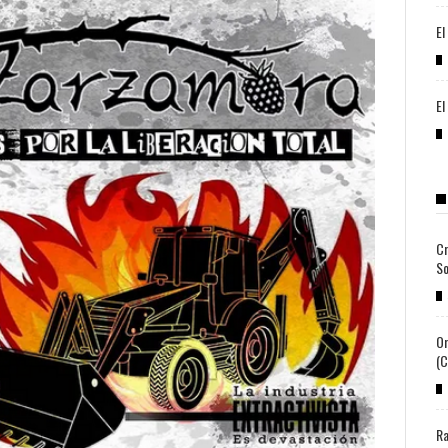
El
El
Cr
So
Or
(c
Ra