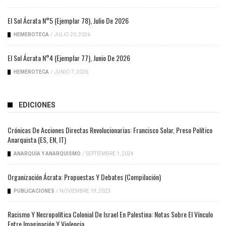
El Sol Ácrata N°5 (ejemplar 78), Julio De 2026
HEMEROTECA
/
JULIO 20, 2026
El Sol Ácrata N°4 (ejemplar 77), Junio De 2026
HEMEROTECA
/
JUNIO 7, 2026
EDICIONES
Crónicas De Acciones Directas Revolucionarias: Francisco Solar, Preso Político
Anarquista (ES, EN, IT)
ANARQUÍA Y ANARQUISMO
/
SEPTIEMBRE 1, 2024
Organización Ácrata: Propuestas Y Debates (compilación)
PUBLICACIONES
/
NOVIEMBRE 19, 2023
Racismo Y Necropolítica Colonial De Israel En Palestina: Notas Sobre El Vínculo
Entre Imaginación Y Violencia