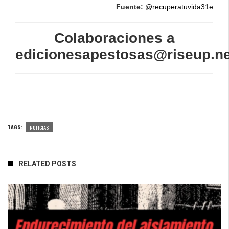
Fuente:
@recuperatuvida31e
Colaboraciones a
edicionesapestosas@riseup.ne
TAGS:
NOTICIAS
RELATED POSTS