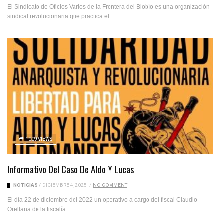
El Sindicato de Oficios Varios de la Frontera del Biobío es una organización
sindical revolucionaria que practica el...
1009 VIEWS
Informativo Del Caso De Aldo Y Lucas
NOTICIAS
/
DICIEMBRE 4, 2025
/
NO COMMENT
El día 22 de diciembre del 2022 un operativo a cargo del fiscal Claudio
Orellana de la fiscalía...