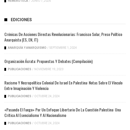
HEMEROTECA
/
JUNIO 7, 2026
EDICIONES
Crónicas De Acciones Directas Revolucionarias: Francisco Solar, Preso Político
Anarquista (ES, EN, IT)
ANARQUÍA Y ANARQUISMO
/
SEPTIEMBRE 1, 2024
Organización Ácrata: Propuestas Y Debates (compilación)
PUBLICACIONES
/
NOVIEMBRE 19, 2023
Racismo Y Necropolítica Colonial De Israel En Palestina: Notas Sobre El Vínculo
Entre Imaginación Y Violencia
PUBLICACIONES
/
OCTUBRE 24, 2024
«Pasando El Fuego» Por Un Enfoque Libertario De La Cuestión Palestina: Una
Crítica Al Esencialismo Y Al Nacionalismo
PUBLICACIONES
/
OCTUBRE 24, 2024