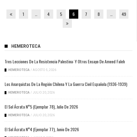
1
…
4
5
6
7
8
…
49
HEMEROTECA
Tres Lecciones De La Resistencia Palestina: Y Otros Ensayo De Ameed Faleh
HEMEROTECA
/
AGOSTO 5, 2026
Los Anarquistas De La Región Chilena Y La Guerra Civil Española (1936-1939)
HEMEROTECA
/
JULIO 20, 2026
El Sol Ácrata N°5 (ejemplar 78), Julio De 2026
HEMEROTECA
/
JULIO 20, 2026
El Sol Ácrata N°4 (ejemplar 77), Junio De 2026