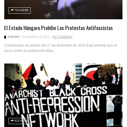
750 VIEWS
El Estado Húngaro Prohíbe Las Protestas Antifascistas
EUROPA
/
DICIEMBRE 24, 2025
/
NO COMMENT
Comunicado de prensa del 17 de diciembre de 2025 Está previsto que el
juicio contra la antifascista Maja...
923 VIEWS