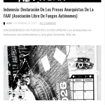
Indonesia: Declaración De Los Presos Anarquistas De La
FAAF (Asociación Libre De Fuegos Autónomos)
ASIA
/
DICIEMBRE 23, 2025
/
NO COMMENT
ENCENDIENDO UN FUEGO EN LA OSCURIDAD Los anarquistas en
Indonesia nos enfrentamos a una gran tormenta. Más de...
895 VIEWS