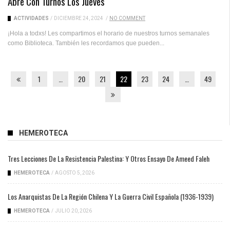
Abre Con Turnos Los Jueves
ACTIVIDADES
/
DICIEMBRE 24, 2024
/
NO COMMENT
¡Hola a todxs! Les compartimos el horario de nuestros turnos semanales
como Biblioteca. También les recordamos que pueden...
1
…
20
21
22
23
24
…
49
HEMEROTECA
Tres Lecciones De La Resistencia Palestina: Y Otros Ensayo De Ameed Faleh
HEMEROTECA
/
AGOSTO 5, 2026
Los Anarquistas De La Región Chilena Y La Guerra Civil Española (1936-1939)
HEMEROTECA
/
JULIO 20, 2026