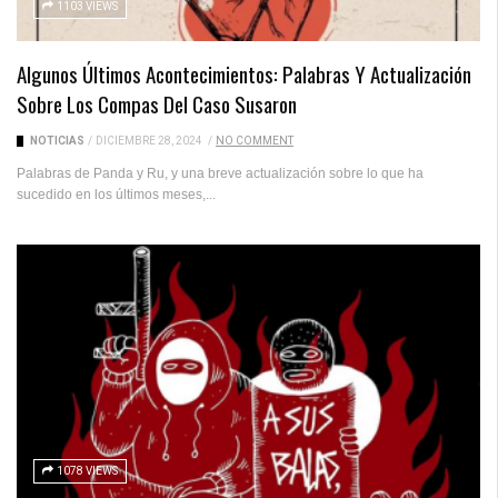
1103 VIEWS
Algunos Últimos Acontecimientos: Palabras Y Actualización
Sobre Los Compas Del Caso Susaron
NOTICIAS
/
DICIEMBRE 28, 2024
/
NO COMMENT
Palabras de Panda y Ru, y una breve actualización sobre lo que ha
sucedido en los últimos meses,...
1078 VIEWS