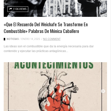
1106 VIEWS
«Que El Recuerdo Del Weichafe Se Transforme En
Combustible» Palabras De Mónica Caballero
NOTICIAS
/
ENERO 14, 2025
/
NO COMMENT
Las ideas son el combustible que da la energía necesaria para dar
contenido y ejecutar las prácticas antagónicas...