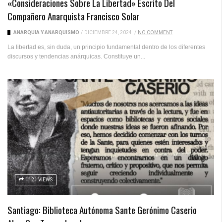
«Consideraciones Sobre La Libertad» Escrito Del
Compañero Anarquista Francisco Solar
ANARQUÍA Y ANARQUISMO
/
DICIEMBRE 24, 2024
/
NO COMMENT
La libertad es, sin duda, un principio fundamental dentro de los diferentes
discursos y tendencias anárquicas. Constituye un...
1121 VIEWS
Santiago: Biblioteca Autónoma Sante Gerónimo Caserio