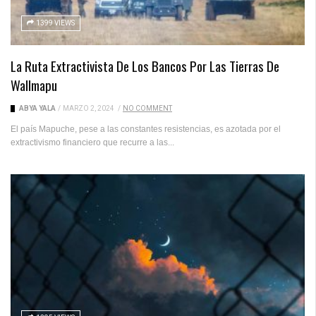
1399 VIEWS
La Ruta Extractivista De Los Bancos Por Las Tierras De
Wallmapu
ABYA YALA
/
MARZO 2, 2024
/
NO COMMENT
El país Mapuche, pese a las constantes resistencias, es azotada por el
extractivismo financiero que recurre a las...