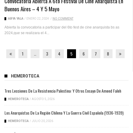
Convocatoria Abierta A 6to Festival De Cine Anarquista En
Buenos Aires – 4 Y 5 Mayo
ABYA YALA
/
ENERO 22, 2024
/
NO COMMENT
Abierta la convocatoria a participar del 6to fest de cine anarquista bs as
2024,que se realizara el 4...
1
…
3
4
5
6
7
8
HEMEROTECA
Tres Lecciones De La Resistencia Palestina: Y Otros Ensayo De Ameed Faleh
HEMEROTECA
/
AGOSTO 5, 2026
Los Anarquistas De La Región Chilena Y La Guerra Civil Española (1936-1939)
HEMEROTECA
/
JULIO 20, 2026