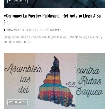
1295 VIEWS
«Cerramos La Puerta» Publicación Refractario Llega A Su
Fin
ABYA YALA
/
FEBRERO 28, 2024
/
NO COMMENT
Después de más de una década, la publicación Refractario llega a su fin, y
con ello cerramos la...
1580 VIEWS