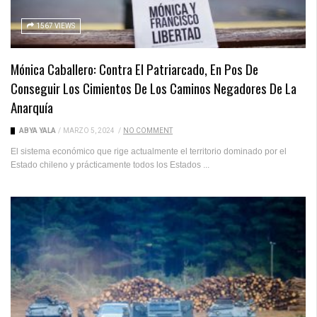
1567 VIEWS
Mónica Caballero: Contra El Patriarcado, En Pos De
Conseguir Los Cimientos De Los Caminos Negadores De La
Anarquía
ABYA YALA
/
MARZO 5, 2024
/
NO COMMENT
El sistema económico que rige actualmente el territorio dominado por el
Estado chileno y prácticamente todos los Estados ...