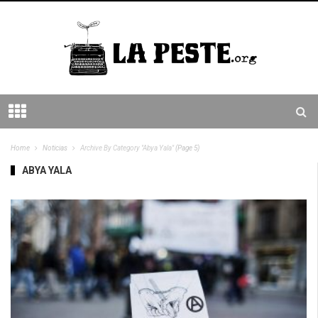
Home
Noticias
Archive By Category "Abya Yala"
(Page 5)
ABYA YALA