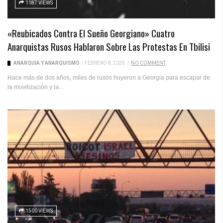
1187 VIEWS
«Reubicados Contra El Sueño Georgiano» Cuatro
Anarquistas Rusos Hablaron Sobre Las Protestas En Tbilisi
ANARQUÍA Y ANARQUISMO
/
FEBRERO 8, 2025
/
NO COMMENT
Hace más de dos años, miles de rusos huyeron a Georgia para escapar de
la movilización y la...
1500 VIEWS