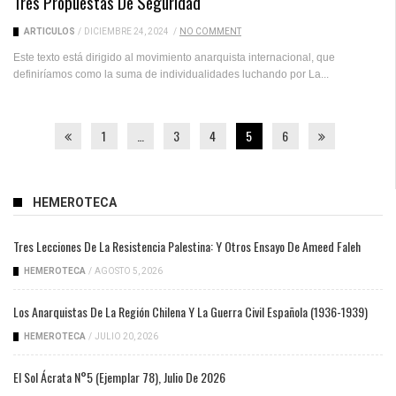
Tres Propuestas De Seguridad
ARTICULOS
/
DICIEMBRE 24, 2024
/
NO COMMENT
Este texto está dirigido al movimiento anarquista internacional, que
definiríamos como la suma de individualidades luchando por La...
1
…
3
4
5
6
HEMEROTECA
Tres Lecciones De La Resistencia Palestina: Y Otros Ensayo De Ameed Faleh
HEMEROTECA
/
AGOSTO 5, 2026
Los Anarquistas De La Región Chilena Y La Guerra Civil Española (1936-1939)
HEMEROTECA
/
JULIO 20, 2026
El Sol Ácrata N°5 (ejemplar 78), Julio De 2026