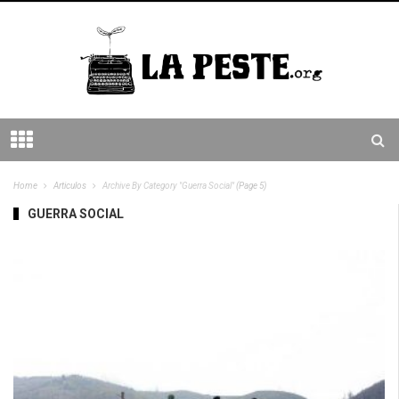
Home
Articulos
Archive By Category "Guerra Social"
(Page 5)
GUERRA SOCIAL