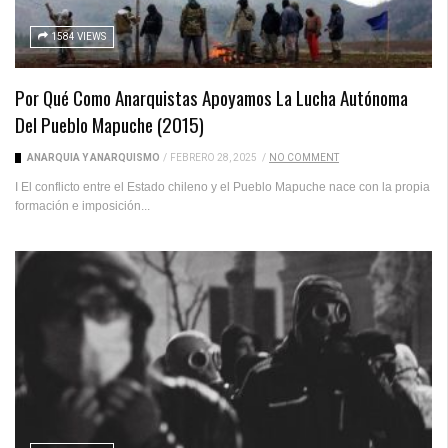
1584 VIEWS
Por Qué Como Anarquistas Apoyamos La Lucha Autónoma
Del Pueblo Mapuche (2015)
ANARQUÍA Y ANARQUISMO
/
FEBRERO 28, 2025
/
NO COMMENT
I El conflicto entre el Estado chileno y el Pueblo Mapuche nace con la propia
formación e imposición...