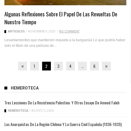
Algunas Reflexiones Sobre El Papel De Las Revueltas De
Nuestro Tiempo
ARTICULOS
/
NOVIEMBRE 4, 2025
/
NO COMMENT
Levantamientos que mantienen inquieta a la burguesía Lo que podría haber
sido el título de una película de...
1
2
3
4
…
6
HEMEROTECA
Tres Lecciones De La Resistencia Palestina: Y Otros Ensayo De Ameed Faleh
HEMEROTECA
/
AGOSTO 5, 2026
Los Anarquistas De La Región Chilena Y La Guerra Civil Española (1936-1939)