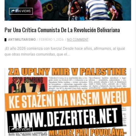
596 VIEWS
Por Una Crítica Comunista De La Revolución Bolivariana
ANTIMILITARISMO
/
FEBRERO 1, 2026
/
NO COMMENT
¡El año 2026 comienza con fuerza! Desde hace años, afirmamos, al igual
que otras minorías comunistas, que el...
895 VIEWS