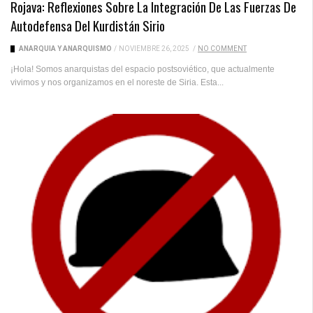
Rojava: Reflexiones Sobre La Integración De Las Fuerzas De
Autodefensa Del Kurdistán Sirio
ANARQUÍA Y ANARQUISMO
/
NOVIEMBRE 26, 2025
/
NO COMMENT
¡Hola! Somos anarquistas del espacio postsoviético, que actualmente
vivimos y nos organizamos en el noreste de Siria. Esta...