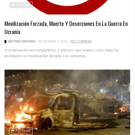
798 VIEWS
Movilización Forzada, Muerte Y Deserciones En La Guerra En
Ucrania
ANTIMILITARISMO
/
NOVIEMBRE 6, 2025
/
NO COMMENT
A continuación les compartimos 2 artículos que relatan como viven lxs
proletarios su movilización forzada a la carniceria...
790 VIEWS