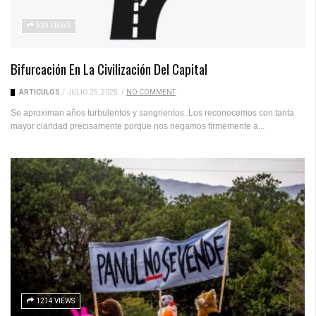
939 VIEWS
Bifurcación En La Civilización Del Capital
ARTICULOS
/
JULIO 25, 2025
/
NO COMMENT
Se aproximan años turbulentos y sangrientos. Los reconocemos con tanta
mayor claridad precisamente porque nos negamos firmemente a...
1214 VIEWS