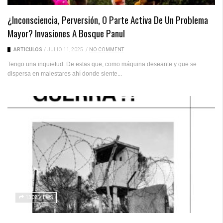
¿Inconsciencia, Perversión, O Parte Activa De Un Problema
Mayor? Invasiones A Bosque Panul
ARTICULOS
/
JULIO 11, 2025
/
NO COMMENT
Tengo una inquietud. De estas que, como máquina deseante y que se
dispersa en malestares ahí donde siente...
1302 VIEWS