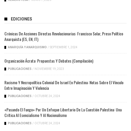
EDICIONES
Crónicas De Acciones Directas Revolucionarias: Francisco Solar, Preso Político
Anarquista (ES, EN, IT)
ANARQUÍA Y ANARQUISMO
/
SEPTIEMBRE 1, 2024
Organización Ácrata: Propuestas Y Debates (compilación)
PUBLICACIONES
/
NOVIEMBRE 19, 2023
Racismo Y Necropolítica Colonial De Israel En Palestina: Notas Sobre El Vínculo
Entre Imaginación Y Violencia
PUBLICACIONES
/
OCTUBRE 24, 2024
«Pasando El Fuego» Por Un Enfoque Libertario De La Cuestión Palestina: Una
Crítica Al Esencialismo Y Al Nacionalismo
PUBLICACIONES
/
OCTUBRE 24, 2024