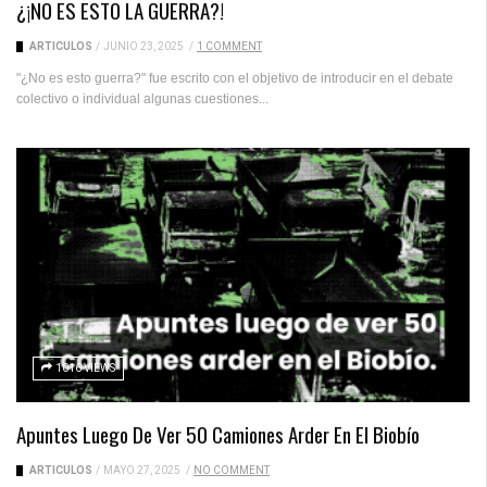
¿¡NO ES ESTO LA GUERRA?!
ARTICULOS
/
JUNIO 23, 2025
/
1 COMMENT
"¿No es esto guerra?" fue escrito con el objetivo de introducir en el debate
colectivo o individual algunas cuestiones...
1016 VIEWS
Apuntes Luego De Ver 50 Camiones Arder En El Biobío
ARTICULOS
/
MAYO 27, 2025
/
NO COMMENT