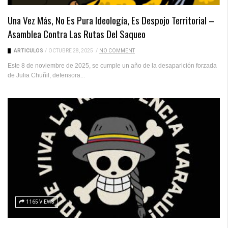
Una Vez Más, No Es Pura Ideología, Es Despojo Territorial –
Asamblea Contra Las Rutas Del Saqueo
ARTICULOS
/
OCTUBRE 28, 2025
/
NO COMMENT
Este 8 de noviembre de 2025, se cumple un año de la desaparición forzada
de Julia Chuñil, defensora...
1165 VIEWS