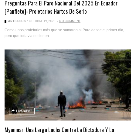
Preguntas Para El Paro Nacional Del 2025 En Ecuador
[Panfleto]- Proletarios Hartos De Serlo
ARTICULOS
/
OCTUBRE 19, 2025
/
NO COMMENT
Como unos proletarios más que se sumaron al Paro desde el primer día,
pero que todavía no tienen...
1125 VIEWS
Myanmar: Una Larga Lucha Contra La Dictadura Y La