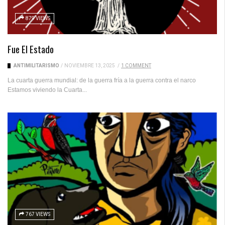
879 VIEWS
Fue El Estado
ANTIMILITARISMO
/
NOVIEMBRE 13, 2025
/
1 COMMENT
La cuarta guerra mundial: de la guerra fría a la guerra contra el narco
Estamos viviendo la Cuarta...
767 VIEWS