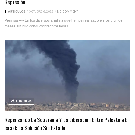
Represión
ARTICULOS
/
OCTUBRE 6, 2025
/
NO COMMENT
Premisa ---- En los diversos análisis que hemos realizado en los últimos
meses, un hilo conductor recorre todas...
1104 VIEWS
Repensando La Soberanía Y La Liberación Entre Palestina E
Israel: La Solución Sin Estado