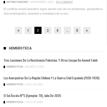
ANTIMILITARISMO
/
SEPTIEMBRE 9, 2025
/
NO COMMENT
El conflicto israelí-palestino sigue siendo uno de los problemas geopolíticos
más prolongados, violentos y complejos de la era...
1
2
3
4
…
8
HEMEROTECA
Tres Lecciones De La Resistencia Palestina: Y Otros Ensayo De Ameed Faleh
HEMEROTECA
/
AGOSTO 5, 2026
Los Anarquistas De La Región Chilena Y La Guerra Civil Española (1936-1939)
HEMEROTECA
/
JULIO 20, 2026
El Sol Ácrata N°5 (ejemplar 78), Julio De 2026
HEMEROTECA
/
JULIO 20, 2026