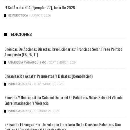
El Sol Ácrata N°4 (ejemplar 77), Junio De 2026
HEMEROTECA
/
JUNIO 7, 2026
EDICIONES
Crónicas De Acciones Directas Revolucionarias: Francisco Solar, Preso Político
Anarquista (ES, EN, IT)
ANARQUÍA Y ANARQUISMO
/
SEPTIEMBRE 1, 2024
Organización Ácrata: Propuestas Y Debates (compilación)
PUBLICACIONES
/
NOVIEMBRE 19, 2023
Racismo Y Necropolítica Colonial De Israel En Palestina: Notas Sobre El Vínculo
Entre Imaginación Y Violencia
PUBLICACIONES
/
OCTUBRE 24, 2024
«Pasando El Fuego» Por Un Enfoque Libertario De La Cuestión Palestina: Una
Crítica Al Esencialismo Y Al Nacionalismo