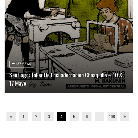
487 VIEWS
Santiago: Taller De Encuadernacion Chasquilla – 10 &
17 Mayo
1
2
3
4
5
6
…
108