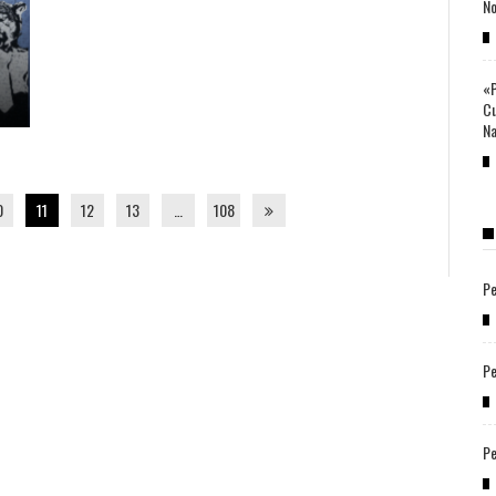
No
n
«P
Cu
Na
0
11
12
13
…
108
Pe
Pe
Pe