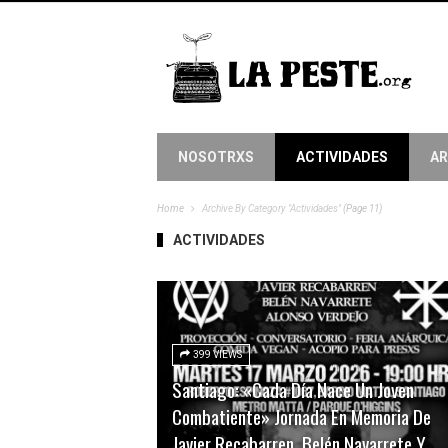
NOSOTRXS
ACTIVIDADES
AR
Home
Archive By Category "Actividades"
(Page 11)
ACTIVIDADES
399 VIEWS
Santiago: «Cada Día Nace Un Joven
Combatiente» Jornada En Memoria De
Javier Recabarren, Belén Navarrete Y