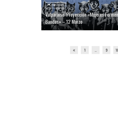
394 VIEWS
Valparaíso: Proyección «Mujeres Forme
Bandas» – 12 Marzo
1
…
9
1