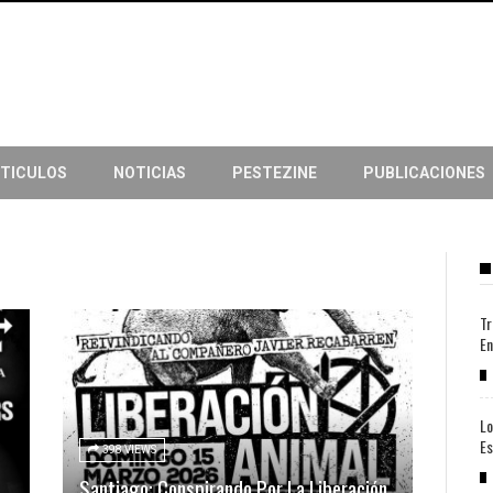
TICULOS
NOTICIAS
PESTEZINE
PUBLICACIONES
Tr
En
Lo
Es
398 VIEWS
Santiago: Conspirando Por La Liberación