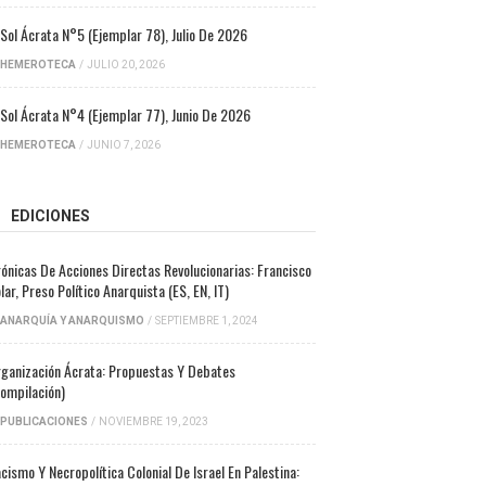
 Sol Ácrata N°5 (ejemplar 78), Julio De 2026
HEMEROTECA
/
JULIO 20, 2026
 Sol Ácrata N°4 (ejemplar 77), Junio De 2026
HEMEROTECA
/
JUNIO 7, 2026
EDICIONES
ónicas De Acciones Directas Revolucionarias: Francisco
lar, Preso Político Anarquista (ES, EN, IT)
ANARQUÍA Y ANARQUISMO
/
SEPTIEMBRE 1, 2024
ganización Ácrata: Propuestas Y Debates
ompilación)
PUBLICACIONES
/
NOVIEMBRE 19, 2023
cismo Y Necropolítica Colonial De Israel En Palestina: