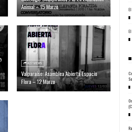
Animal – 15 Marzo
El
El
427 VIEWS
Valparaíso: Asamblea Abierta Espacio
Cr
So
Flora – 12 Marzo
Or
(c
Ra