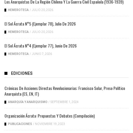
Los Anarquistas De La Región Chilena Y La Guerra Civil Española (1936-1939)
HEMEROTECA
/
JULIO 20, 2026
El Sol Ácrata N°5 (ejemplar 78), Julio De 2026
HEMEROTECA
/
JULIO 20, 2026
El Sol Ácrata N°4 (ejemplar 77), Junio De 2026
HEMEROTECA
/
JUNIO 7, 2026
EDICIONES
Crónicas De Acciones Directas Revolucionarias: Francisco Solar, Preso Político
Anarquista (ES, EN, IT)
ANARQUÍA Y ANARQUISMO
/
SEPTIEMBRE 1, 2024
Organización Ácrata: Propuestas Y Debates (compilación)
PUBLICACIONES
/
NOVIEMBRE 19, 2023