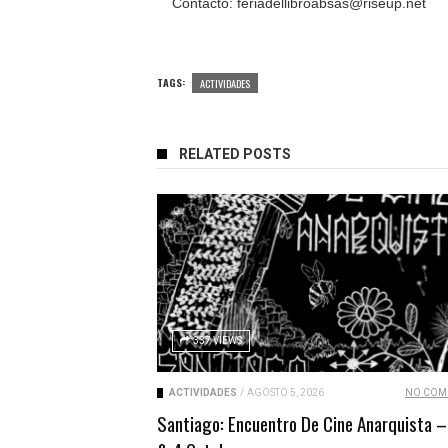
Contacto: feriadellibroabsas@riseup.net
TAGS:
ACTIVIDADES
RELATED POSTS
337 VIEWS
ACTIVIDADES
/
AGOSTO 5, 2026
NO COM
Santiago: Encuentro De Cine Anarquista –