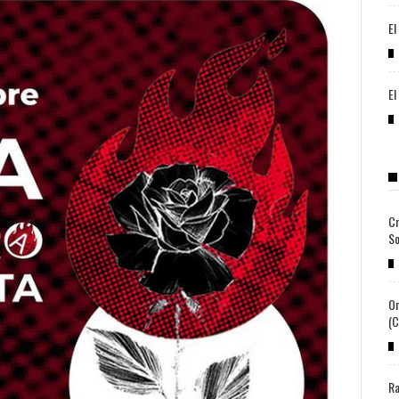
El
El
Cr
So
Or
(c
Ra