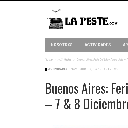
NOSOTRXS
ACTIVIDADES
AR
Home
Actividades
Buenos Aires: Feria Del Libro Anarquista – 
ACTIVIDADES
/
NOVIEMBRE 16, 2024
/
1524 VIEWS
Buenos Aires: Fer
– 7 & 8 Diciembr