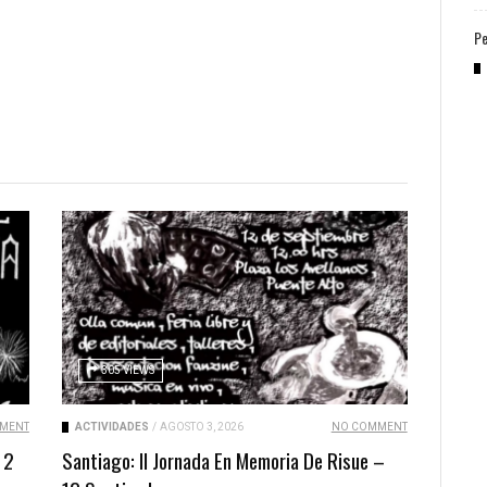
Pe
305 VIEWS
MENT
ACTIVIDADES
/
AGOSTO 3, 2026
NO COMMENT
 2
Santiago: II Jornada En Memoria De Risue –