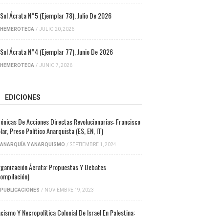
 Sol Ácrata N°5 (ejemplar 78), Julio De 2026
HEMEROTECA
/
JULIO 20, 2026
 Sol Ácrata N°4 (ejemplar 77), Junio De 2026
HEMEROTECA
/
JUNIO 7, 2026
EDICIONES
ónicas De Acciones Directas Revolucionarias: Francisco
lar, Preso Político Anarquista (ES, EN, IT)
ANARQUÍA Y ANARQUISMO
/
SEPTIEMBRE 1, 2024
ganización Ácrata: Propuestas Y Debates
ompilación)
PUBLICACIONES
/
NOVIEMBRE 19, 2023
cismo Y Necropolítica Colonial De Israel En Palestina: