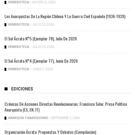
HEMEROTECA
/
AGOSTO 5, 2026
Los Anarquistas De La Región Chilena Y La Guerra Civil Española (1936-1939)
HEMEROTECA
/
JULIO 20, 2026
El Sol Ácrata N°5 (ejemplar 78), Julio De 2026
HEMEROTECA
/
JULIO 20, 2026
El Sol Ácrata N°4 (ejemplar 77), Junio De 2026
HEMEROTECA
/
JUNIO 7, 2026
EDICIONES
Crónicas De Acciones Directas Revolucionarias: Francisco Solar, Preso Político
Anarquista (ES, EN, IT)
ANARQUÍA Y ANARQUISMO
/
SEPTIEMBRE 1, 2024
Organización Ácrata: Propuestas Y Debates (compilación)