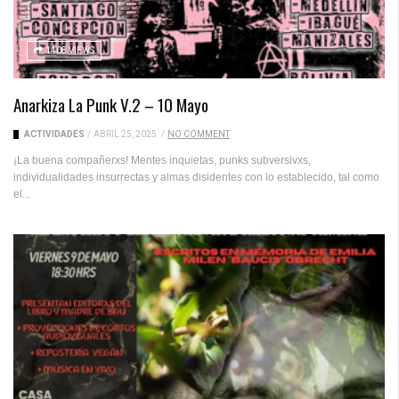
1408 VIEWS
Anarkiza La Punk V.2 – 10 Mayo
ACTIVIDADES
/
ABRIL 25, 2025
/
NO COMMENT
¡La buena compañerxs! Mentes inquietas, punks subversivxs,
individualidades insurrectas y almas disidentes con lo establecido, tal como
el...