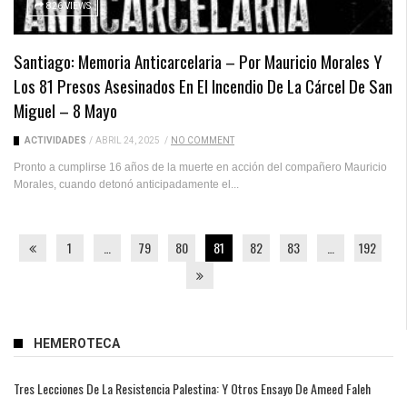
826 VIEWS
Santiago: Memoria Anticarcelaria – Por Mauricio Morales Y
Los 81 Presos Asesinados En El Incendio De La Cárcel De San
Miguel – 8 Mayo
ACTIVIDADES
/
ABRIL 24, 2025
/
NO COMMENT
Pronto a cumplirse 16 años de la muerte en acción del compañero Mauricio
Morales, cuando detonó anticipadamente el...
1
…
79
80
81
82
83
…
192
HEMEROTECA
Tres Lecciones De La Resistencia Palestina: Y Otros Ensayo De Ameed Faleh