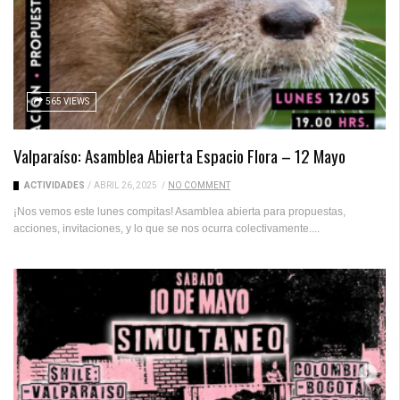
565 VIEWS
Valparaíso: Asamblea Abierta Espacio Flora – 12 Mayo
ACTIVIDADES
/
ABRIL 26, 2025
/
NO COMMENT
¡Nos vemos este lunes compitas! Asamblea abierta para propuestas,
acciones, invitaciones, y lo que se nos ocurra colectivamente....