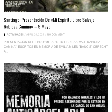
691 VIEWS
Santiago: Presentación De «Mi Espiritu Libre Salvaje
Rabiosa Camina» – 9 Mayo
ACTIVIDADES
/
ABRIL 24, 2025
/
NO COMMENT
PRESENTACIÓN DEL LIBRO “MI ESPIRITU LIBRE SALVAJE RABIOSA
CAMINA”. ESCRITOS EN MEMORIA DE EMILIA MILEN ”BAUCIS” OBRECHT
A...