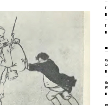
El
El
Cr
So
Or
(c
Ra