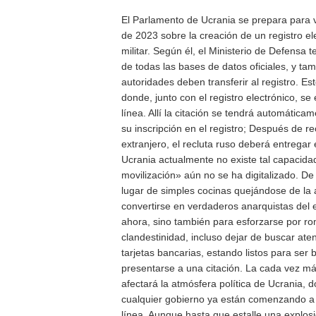
El Parlamento de Ucrania se prepara para v
de 2023 sobre la creación de un registro el
militar. Según él, el Ministerio de Defensa
de todas las bases de datos oficiales, y tam
autoridades deben transferir al registro. Es
donde, junto con el registro electrónico, se
línea. Allí la citación se tendrá automática
su inscripción en el registro; Después de reci
extranjero, el recluta ruso deberá entregar
Ucrania actualmente no existe tal capacida
movilización» aún no se ha digitalizado. D
lugar de simples cocinas quejándose de la 
convertirse en verdaderos anarquistas del es
ahora, sino también para esforzarse por rom
clandestinidad, incluso dejar de buscar ate
tarjetas bancarias, estando listos para ser
presentarse a una citación. La cada vez má
afectará la atmósfera política de Ucrania, d
cualquier gobierno ya están comenzando a 
línea. Aunque hasta que estalle una explosi