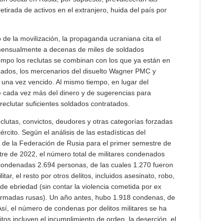
tirada de activos en el extranjero, huida del país por
de la movilización, la propaganda ucraniana cita el
mensualmente a decenas de miles de soldados
iempo los reclutas se combinan con los que ya están en
lizados, los mercenarios del disuelto Wagner PMC y
 una vez vencido. Al mismo tiempo, en lugar del
 cada vez más del dinero y de sugerencias para
 reclutar suficientes soldados contratados.
eclutas, convictos, deudores y otras categorías forzadas
ército. Según el análisis de las estadísticas del
 de la Federación de Rusia para el primer semestre de
re de 2022, el número total de militares condenados
condenadas 2.694 personas, de las cuales 1.270 fueron
tar, el resto por otros delitos, incluidos asesinato, robo,
e ebriedad (sin contar la violencia cometida por ex
Armadas rusas). Un año antes, hubo 1.918 condenas, de
 Así, el número de condenas por delitos militares se ha
itos incluyen el incumplimiento de orden, la deserción, el