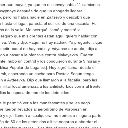
 ser aún mayor, ya que en el convoy había 11 camiones
assypnoye después de que un abogado llegara
evo, pero no había nadie en Zaitsevo y descubrí que
asta el lugar, parecía el edificio de una escuela. Fui
rás de la valla. Me acerqué, llamé y mostré la
y seguro que mis clientes están aquí, quiero hablar con
se va. Vino y dijo: «aquí no hay nadie». Yo pregunto: ¿qué
petir: «aquí no hay nadie y váyanse de aquí», dijo a
egó a pasar a la ofensiva contra Makeyevka. Fueron
te, hubo un control y los condujeron durante 9 horas y
blica Popular de Lugansk]. Hoy logró llamar desde el
ursk, esperando un coche para Rostov. Según tengo
ón a Avdeevka. Dijo que llamaron a la fiscalía, pero les
ilitar local amenaza a los antidisturbios con ir al frente,
ios la esposa de uno de los detenidos.
e le permitió ver a los manifestantes y se les negó
ue fueron llevados al aeródromo de Voronezh en
ó y dijo: llamen a cualquiera, no iremos a ninguna parte
Más de 30 de los detenidos allí se negaron a abordar el