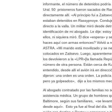
informante, el número de detenidos podría
Ural. 50 prisioneros fueron sacados de R
directamente allí. «Al principio fui a Zaits
estaban detenidos en Rassypnoye. Conduje h
directo a la valla. Un militar miró desde det
identificación de mi abogado. Le dije: esto
ellos, ni siquiera miró. Él dice «espera» y 
haces aquí con armas entonces? Volvió a re
ASTRA. «Mi marido está movilizado y se n
colocados en Zaitsevo. Luego, aparentemen
los devolvieron a la «LPR»[la llamada Repú
número de otra persona. Están cerca de K
entendido, desde allí el avión irá en direcci
dijeron: una orden es una orden. La policía m
pero ya golpeados», dijo a los mismos med
Al abogado contratado por las familias no s
asistencia médica. Un grupo de hombres q
Baltimore, según sus familiares, «se levant
desde aquí». Esto ya fue al final del día. 