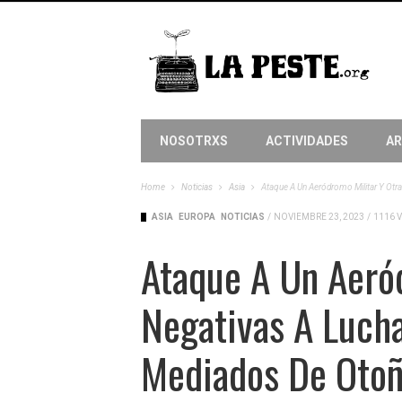
NOSOTRXS
ACTIVIDADES
AR
Home
Noticias
Asia
Ataque A Un Aeródromo Militar Y Otr
ASIA
EUROPA
NOTICIAS
/
NOVIEMBRE 23, 2023
/
1116 
Ataque A Un Aeró
Negativas A Lucha
Mediados De Oto