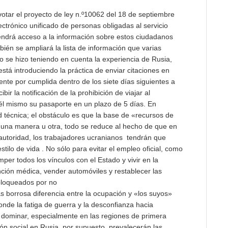
otar el proyecto de ley n.º10062 del 18 de septiembre
ectrónico unificado de personas obligadas al servicio
 tendrá acceso a la información sobre estos ciudadanos
bién se ampliará la lista de información que varias
to se hizo teniendo en cuenta la experiencia de Rusia,
 está introduciendo la práctica de enviar citaciones en
mente por cumplida dentro de los siete días siguientes a
bir la notificación de la prohibición de viajar al
 él mismo su pasaporte en un plazo de 5 días. En
d técnica; el obstáculo es que la base de «recursos de
e una manera u otra, todo se reduce al hecho de que en
autoridad, los trabajadores ucranianos tendrán que
tilo de vida . No sólo para evitar el empleo oficial, como
per todos los vínculos con el Estado y vivir en la
nción médica, vender automóviles y restablecer las
 bloqueados por no
s borrosa diferencia entre la ocupación y «los suyos»
onde la fatiga de guerra y la desconfianza hacia
dominar, especialmente en las regiones de primera
ón social en Rusia, por supuesto, prevalecerán las