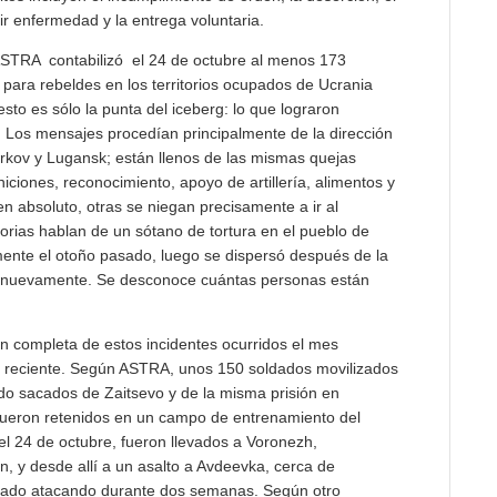
ir enfermedad y la entrega voluntaria.
m ASTRA contabilizó el 24 de octubre al menos 173
 para rebeldes en los territorios ocupados de Ucrania
esto es sólo la punta del iceberg: lo que lograron
 Los mensajes procedían principalmente de la dirección
árkov y Lugansk; están llenos de las mismas quejas
ciones, reconocimiento, apoyo de artillería, alimentos y
n absoluto, otras se niegan precisamente a ir al
orias hablan de un sótano de tortura en el pueblo de
nte el otoño pasado, luego se dispersó después de la
o nuevamente. Se desconoce cuántas personas están
ón completa de estos incidentes ocurridos el mes
 y reciente. Según ASTRA, unos 150 soldados movilizados
do sacados de Zaitsevo y de la misma prisión en
 fueron retenidos en un campo de entrenamiento del
del 24 de octubre, fueron llevados a Voronezh,
 y desde allí a un asalto a Avdeevka, cerca de
stado atacando durante dos semanas. Según otro