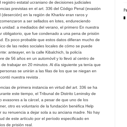
 registro estatal ucraniano de decisiones judiciales
encias previstas en el art. 336 del Código Penal (evasión
Pe
l (deserción) en la región de Kharkiv eran raros y
 comenzaron a ser sellados en lotes, endureciendo
a unidad: a mediados del verano, el primero En nuestra
tar obligatorio, que fue condenado a una pena de prisión
ad. Es poco probable que estos datos difieran mucho de
ípico de las redes sociales locales de cómo se puede
te: anteayer, en la calle Kibalchich, la policía
e de 56 años en un automóvil y lo llevó al centro de
 de trabajar en 20 minutos. Al día siguiente ya tenía que
ersonas se unirán a las filas de los que se niegan en
ontó nuestra revista .
encias de primera instancia en virtud del art. 336 se ha
rante este tiempo, el Tribunal de Distrito Leninsky de
co evasores a la cárcel, a pesar de que uno de los
r, otro es voluntario de la fundación benéfica Help
or su renuencia a dejar sola a su anciana madre. No hay
d de este artículo por el período especificado en
os de prisión real.