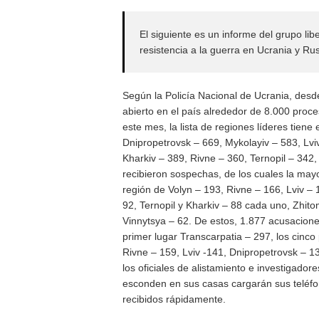
El siguiente es un informe del grupo l
resistencia a la guerra en Ucrania y Rus
Según la Policía Nacional de Ucrania, desd
abierto en el país alrededor de 8.000 proce
este mes, la lista de regiones líderes tiene
Dnipropetrovsk – 669, Mykolayiv – 583, Lviv
Kharkiv – 389, Rivne – 360, Ternopil – 34
recibieron sospechas, de los cuales la may
región de Volyn – 193, Rivne – 166, Lviv – 
92, Ternopil y Kharkiv – 88 cada uno, Zhito
Vinnytsya – 62. De estos, 1.877 acusacione
primer lugar Transcarpatia – 297, los cinc
Rivne – 159, Lviv -141, Dnipropetrovsk – 1
los oficiales de alistamiento e investigado
esconden en sus casas cargarán sus teléfon
recibidos rápidamente.