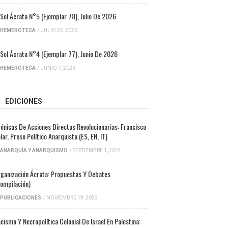
 Sol Ácrata N°5 (ejemplar 78), Julio De 2026
HEMEROTECA
/
JULIO 20, 2026
 Sol Ácrata N°4 (ejemplar 77), Junio De 2026
HEMEROTECA
/
JUNIO 7, 2026
EDICIONES
ónicas De Acciones Directas Revolucionarias: Francisco
lar, Preso Político Anarquista (ES, EN, IT)
ANARQUÍA Y ANARQUISMO
/
SEPTIEMBRE 1, 2024
ganización Ácrata: Propuestas Y Debates
ompilación)
PUBLICACIONES
/
NOVIEMBRE 19, 2023
cismo Y Necropolítica Colonial De Israel En Palestina: