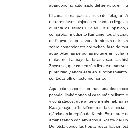
abandono no autorizado del servicio, el fing
El canal liberal-pacifista ruso de Telegra
militares rusos alojados en campos ilegales
durante los últimos 10 días. En su opinión, 
comprobar mediante llamamientos al canal.
de Kupyansk, en la zona fronteriza entre J
sobre comandantes borrachos, falta de muni
agua. Algunas personas no quieren luchar e
matadero. La mayoría de las veces, las hist
Zaytsevo, que comenzó a llenarse masivame
publicidad y ahora está en funcionamient
sentadas allí en este momento.
Aquí está disponible en ruso una descripci
pasado; limitémonos al caso más brillante
y contratados, que anteriormente habían si
Rassypnoye, a 15 kilómetros de distancia,
ejército en la región de Kursk. En la tarde 
amenazando con enviarlos a Rostov del Don,
Donetsk, donde las tropas rusas habían e