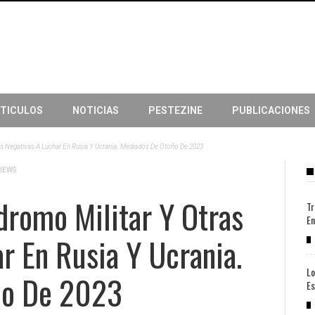
TICULOS
NOTICIAS
PESTEZINE
PUBLICACIONES
as Negativas A Luchar En Rusia Y Ucrania. Mediados De Otoño De 2023
VIEWS
dromo Militar Y Otras
Tr
En
r En Rusia Y Ucrania.
Lo
ño De 2023
Es