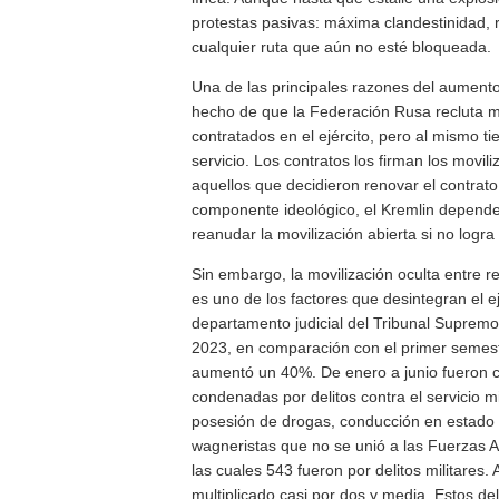
protestas pasivas: máxima clandestinidad, re
cualquier ruta que aún no esté bloqueada.
Una de las principales razones del aumento 
hecho de que la Federación Rusa recluta 
contratados en el ejército, pero al mismo t
servicio. Los contratos los firman los movi
aquellos que decidieron renovar el contrato
componente ideológico, el Kremlin depende
reanudar la movilización abierta si no logra
Sin embargo, la movilización oculta entre r
es uno de los factores que desintegran el ej
departamento judicial del Tribunal Supremo
2023, en comparación con el primer semest
aumentó un 40%. De enero a junio fueron 
condenadas por delitos contra el servicio mili
posesión de drogas, conducción en estado d
wagneristas que no se unió a las Fuerzas 
las cuales 543 fueron por delitos militares.
multiplicado casi por dos y media. Estos del