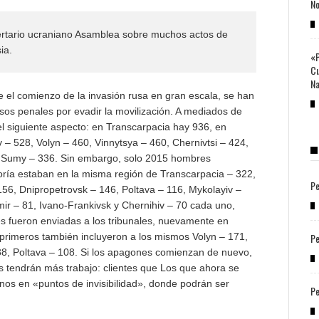
No
ibertario ucraniano Asamblea sobre muchos actos de
ia.
«P
Cu
Na
e el comienzo de la invasión rusa en gran escala, se han
sos penales por evadir la movilización. A mediados de
 el siguiente aspecto: en Transcarpacia hay 936, en
 – 528, Volyn – 460, Vinnytsya – 460, Chernivtsi – 424,
2, Sumy – 336. Sin embargo, solo 2015 hombres
oría estaban en la misma región de Transcarpacia – 322,
Pe
156, Dnipropetrovsk – 146, Poltava – 116, Mykolayiv –
mir – 81, Ivano-Frankivsk y Chernihiv – 70 cada uno,
s fueron enviadas a los tribunales, nuevamente en
Pe
o primeros también incluyeron a los mismos Volyn – 171,
38, Poltava – 108. Si los apagones comienzan de nuevo,
res tendrán más trabajo: clientes que Los que ahora se
os en «puntos de invisibilidad», donde podrán ser
Pe