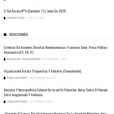
El Sol Ácrata N°4 (ejemplar 77), Junio De 2026
HEMEROTECA
/
JUNIO 7, 2026
EDICIONES
Crónicas De Acciones Directas Revolucionarias: Francisco Solar, Preso Político
Anarquista (ES, EN, IT)
ANARQUÍA Y ANARQUISMO
/
SEPTIEMBRE 1, 2024
Organización Ácrata: Propuestas Y Debates (compilación)
PUBLICACIONES
/
NOVIEMBRE 19, 2023
Racismo Y Necropolítica Colonial De Israel En Palestina: Notas Sobre El Vínculo
Entre Imaginación Y Violencia
PUBLICACIONES
/
OCTUBRE 24, 2024
«Pasando El Fuego» Por Un Enfoque Libertario De La Cuestión Palestina: Una