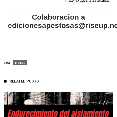
Fuente:
@kallejaalakallee
Colaboracion a
edicionesapestosas@riseup.ne
TAGS:
NOTICIAS
RELATED POSTS