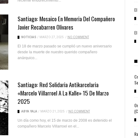
reciente endurecimiento...
El
Santiago: Mosaico En Memoria Del Compañero
Javier Recabarren Olivares
El
NOTICIAS
/
MARZO 27, 2025
/
NO COMMENT
El 18 de marzo pasado se cumplió un nuevo aniversario
desde la muerte de nuestro querido compañero
anárquico...
Cr
So
Santiago: Red Solidaria Antikarcelaria
«Marcelo Villarroel A La Kalle» 15 De Marzo
2025
Or
(c
ABYA YALA
/
MARZO 21, 2025
/
NO COMMENT
Un día como hoy, el 15 de marzo de 2008 es detenido el
compañero Marcelo Villarroel en el...
Ra