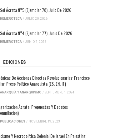
 Sol Ácrata N°5 (ejemplar 78), Julio De 2026
HEMEROTECA
/
JULIO 20, 2026
 Sol Ácrata N°4 (ejemplar 77), Junio De 2026
HEMEROTECA
/
JUNIO 7, 2026
EDICIONES
ónicas De Acciones Directas Revolucionarias: Francisco
lar, Preso Político Anarquista (ES, EN, IT)
ANARQUÍA Y ANARQUISMO
/
SEPTIEMBRE 1, 2024
ganización Ácrata: Propuestas Y Debates
ompilación)
PUBLICACIONES
/
NOVIEMBRE 19, 2023
cismo Y Necropolítica Colonial De Israel En Palestina: