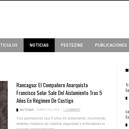
TICULOS
NOTICIAS
PESTEZINE
PUBLICACIONES
Rancagua: El Compañero Anarquista
Tr
En
Francisco Solar Sale Del Aislamiento Tras 5
Años En Régimen De Castigo
NOTICIAS
/
MARZO 30, 2025
/
1 COMMENT
Lo
Es
Tras permanecer casi 5 años en aislamiento, recorriendo
distintos módulos de máxima seguridad y enfrentando el