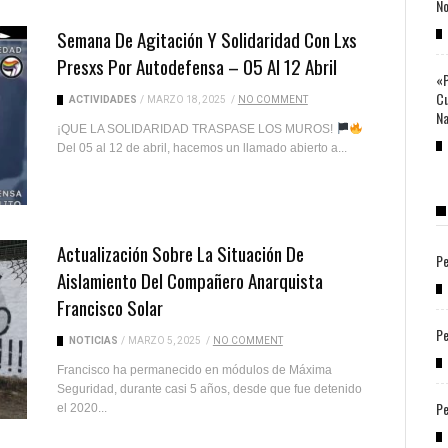
No
Semana De Agitación Y Solidaridad Con Lxs
Presxs Por Autodefensa – 05 Al 12 Abril
«P
Cu
ACTIVIDADES
/
MARZO 18, 2025
/
NO COMMENT
Na
¡QUE LA SOLIDARIDAD TRASPASE LOS MUROS!
Del 05 al 12 de abril, hacemos un llamado abierto a...
Actualización Sobre La Situación De
Pe
Aislamiento Del Compañero Anarquista
Francisco Solar
Pe
NOTICIAS
/
MARZO 5, 2025
/
NO COMMENT
Francisco ha permanecido en módulos de Máxima
Seguridad, durante casi 5 años, desde que fue detenido
Pe
el 2020...