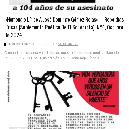
1017 VIEWS
«Homenaje Lírico A José Domingo Gómez Rojas» – Rebeldías
Líricas (suplemento Poético De El Sol Ácrata), N°4, Octubre
De 2024
HEMEROTECA
/
OCTUBRE 9, 2024
/
NO COMMENT
Compartimos una nueva edición de nuestro suplemento poético, llamado
REBELDÍAS LÍRICAS. Esta edición, es un Homenaje Lírico a...