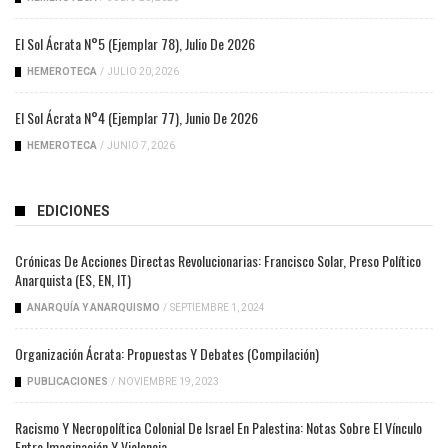
El Sol Ácrata N°5 (ejemplar 78), Julio De 2026
HEMEROTECA
/
JULIO 20, 2026
El Sol Ácrata N°4 (ejemplar 77), Junio De 2026
HEMEROTECA
/
JUNIO 7, 2026
EDICIONES
Crónicas De Acciones Directas Revolucionarias: Francisco Solar, Preso Político
Anarquista (ES, EN, IT)
ANARQUÍA Y ANARQUISMO
/
SEPTIEMBRE 1, 2024
Organización Ácrata: Propuestas Y Debates (compilación)
PUBLICACIONES
/
NOVIEMBRE 19, 2023
Racismo Y Necropolítica Colonial De Israel En Palestina: Notas Sobre El Vínculo
Entre Imaginación Y Violencia