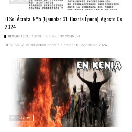
1258 VIEWS
El Sol Ácrata, N°5 (ejemplar 61, Cuarta Época), Agosto De
2024
HEMEROTECA
/
AGOSTO 19, 2024
/
NO COMMENT
DESCARGA: el-sol-acrata-nc2b05-ejemplar-61-agosto-de-2024
1393 VIEWS