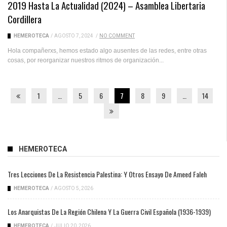
2019 Hasta La Actualidad (2024) – Asamblea Libertaria
Cordillera
HEMEROTECA
/
AGOSTO 7, 2024
/
NO COMMENT
Hola compañerxs, hemos estado algo ausentes de las redes, entre otras
cosas, por reorganizar nuestros ritmos de organización...
1
…
5
6
7
8
9
…
14
HEMEROTECA
Tres Lecciones De La Resistencia Palestina: Y Otros Ensayo De Ameed Faleh
HEMEROTECA
/
AGOSTO 5, 2026
Los Anarquistas De La Región Chilena Y La Guerra Civil Española (1936-1939)
HEMEROTECA
/
JULIO 20, 2026