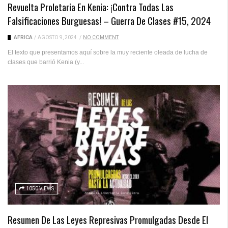
Revuelta Proletaria En Kenia: ¡Contra Todas Las
Falsificaciones Burguesas! – Guerra De Clases #15, 2024
ÁFRICA
/
AGOSTO 9, 2024
/
NO COMMENT
El texto que presentamos aquí sobre la muy reciente oleada de lucha de
clases que barrió Kenia (y...
1050 VIEWS
Resumen De Las Leyes Represivas Promulgadas Desde El