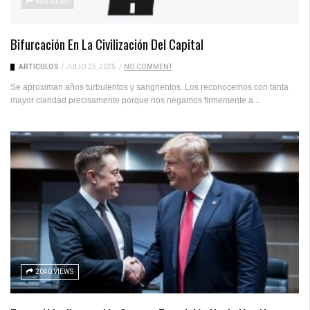
946 VIEWS
Bifurcación En La Civilización Del Capital
ARTICULOS
/
JULIO 25, 2025
/
NO COMMENT
Se aproximan años turbulentos y sangrientos. Los reconocemos con tanta
mayor claridad precisamente porque nos negamos firmemente a...
2040 VIEWS