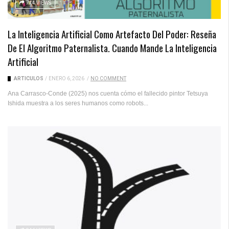
714 VIEWS
La Inteligencia Artificial Como Artefacto Del Poder: Reseña
De El Algoritmo Paternalista. Cuando Mande La Inteligencia
Artificial
ARTICULOS
/
ENERO 6, 2026
/
NO COMMENT
Ana Carrasco-Conde (2025) nos cuenta cómo el fallecido pintor Tetsuya
Ishida muestra a los seres humanos como robots...