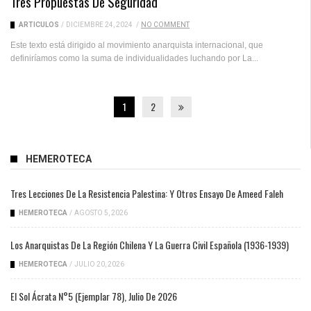
Tres Propuestas De Seguridad
ARTICULOS
/
DICIEMBRE 24, 2024
/
NO COMMENT
Este texto está dirigido al movimiento anarquista internacional, que
definiríamos como la suma de individualidades luchando por La...
1
2
HEMEROTECA
Tres Lecciones De La Resistencia Palestina: Y Otros Ensayo De Ameed Faleh
HEMEROTECA
/
AGOSTO 5, 2026
Los Anarquistas De La Región Chilena Y La Guerra Civil Española (1936-1939)
HEMEROTECA
/
JULIO 20, 2026
El Sol Ácrata N°5 (ejemplar 78), Julio De 2026