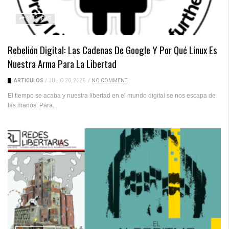
391 VIEWS
Rebelión Digital: Las Cadenas De Google Y Por Qué Linux Es
Nuestra Arma Para La Libertad
ARTICULOS
/
JULIO 20, 2026
/
NO COMMENT
El tiempo se acaba y nuestra libertad en el mundo digital se nos escapa de
las manos. Para...