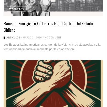
695 VIEWS
Racismo Energívoro En Tierras Bajo Control Del Estado
Chileno
ARTICULOS
/
MARZO 21, 2026
/
NO COMMENT
Los Estados Latinoamericanos surgen de la violencia racista asociada a la
territorialidad de enclave impuesta por la colonización....