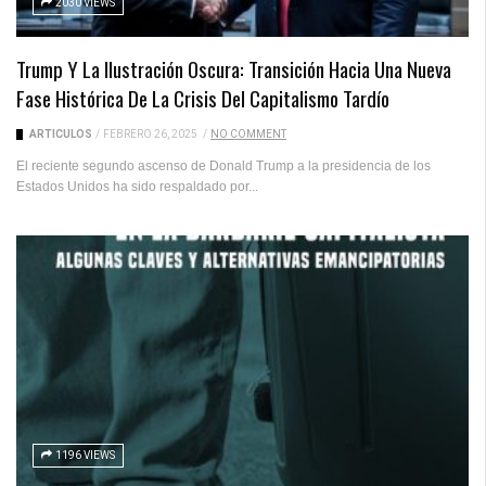
2030 VIEWS
Trump Y La Ilustración Oscura: Transición Hacia Una Nueva
Fase Histórica De La Crisis Del Capitalismo Tardío
ARTICULOS
/
FEBRERO 26, 2025
/
NO COMMENT
El reciente segundo ascenso de Donald Trump a la presidencia de los
Estados Unidos ha sido respaldado por...
1196 VIEWS