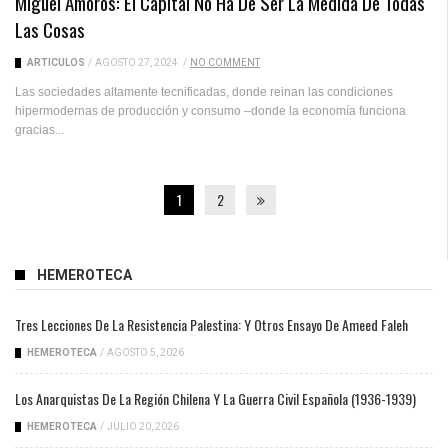
Miguel Amorós: El Capital No Ha De Ser La Medida De Todas
Las Cosas
ARTICULOS
/
AGOSTO 27, 2024
/
NO COMMENT
Las sociedades altamente tecnificadas, donde reinan las condiciones
hipermodernas de producción y consumo –donde la economía funciona
gracias...
1
2
HEMEROTECA
Tres Lecciones De La Resistencia Palestina: Y Otros Ensayo De Ameed Faleh
HEMEROTECA
/
AGOSTO 5, 2026
Los Anarquistas De La Región Chilena Y La Guerra Civil Española (1936-1939)
HEMEROTECA
/
JULIO 20, 2026