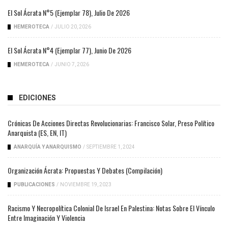
El Sol Ácrata N°5 (ejemplar 78), Julio De 2026
HEMEROTECA
/
JULIO 20, 2026
El Sol Ácrata N°4 (ejemplar 77), Junio De 2026
HEMEROTECA
/
JUNIO 7, 2026
EDICIONES
Crónicas De Acciones Directas Revolucionarias: Francisco Solar, Preso Político
Anarquista (ES, EN, IT)
ANARQUÍA Y ANARQUISMO
/
SEPTIEMBRE 1, 2024
Organización Ácrata: Propuestas Y Debates (compilación)
PUBLICACIONES
/
NOVIEMBRE 19, 2023
Racismo Y Necropolítica Colonial De Israel En Palestina: Notas Sobre El Vínculo
Entre Imaginación Y Violencia