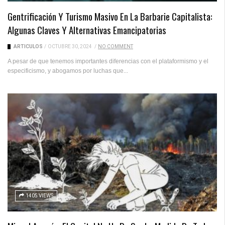
Gentrificación Y Turismo Masivo En La Barbarie Capitalista:
Algunas Claves Y Alternativas Emancipatorias
ARTICULOS
/
OCTUBRE 30, 2024
/
NO COMMENT
A pesar de que tenemos importantes diferencias con el plataformismo y el
especificismo, y abogamos por luchas que...
1405 VIEWS