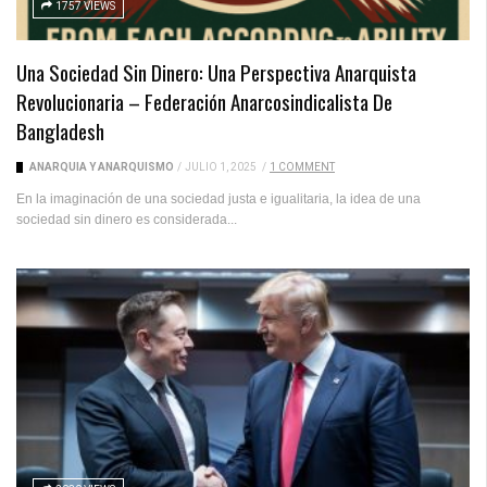
1757 VIEWS
Una Sociedad Sin Dinero: Una Perspectiva Anarquista
Revolucionaria – Federación Anarcosindicalista De
Bangladesh
ANARQUÍA Y ANARQUISMO
/
JULIO 1, 2025
/
1 COMMENT
En la imaginación de una sociedad justa e igualitaria, la idea de una
sociedad sin dinero es considerada...