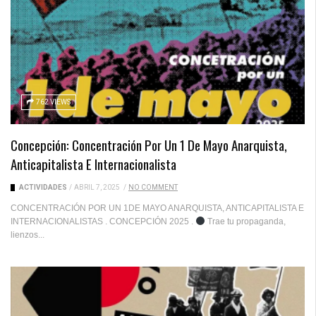
762 VIEWS
Concepción: Concentración Por Un 1 De Mayo Anarquista,
Anticapitalista E Internacionalista
ACTIVIDADES
/
ABRIL 7, 2025
/
NO COMMENT
CONCENTRACIÓN POR UN 1DE MAYO ANARQUISTA, ANTICAPITALISTA E
INTERNACIONALISTAS . CONCEPCIÓN 2025 .
Trae tu propaganda,
lienzos...