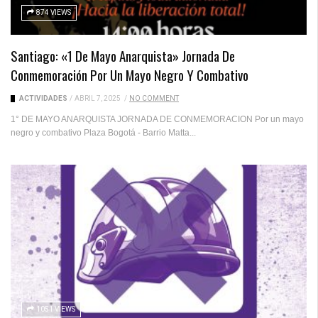
874 VIEWS
Santiago: «1 De Mayo Anarquista» Jornada De
Conmemoración Por Un Mayo Negro Y Combativo
ACTIVIDADES
/
ABRIL 7, 2025
/
NO COMMENT
1° DE MAYO ANARQUISTA JORNADA DE CONMEMORACION Por un mayo
negro y combativo Plaza Bogotá - Barrio Matta...
1051 VIEWS