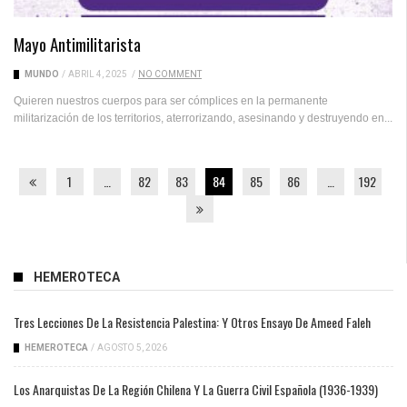
Mayo Antimilitarista
MUNDO
/
ABRIL 4, 2025
/
NO COMMENT
Quieren nuestros cuerpos para ser cómplices en la permanente
militarización de los territorios, aterrorizando, asesinando y destruyendo en...
1
…
82
83
84
85
86
…
192
HEMEROTECA
Tres Lecciones De La Resistencia Palestina: Y Otros Ensayo De Ameed Faleh
HEMEROTECA
/
AGOSTO 5, 2026
Los Anarquistas De La Región Chilena Y La Guerra Civil Española (1936-1939)