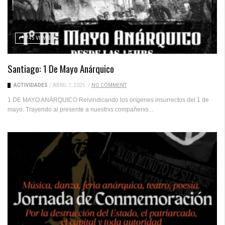
745 VIEWS
Santiago: 1 De Mayo Anárquico
ACTIVIDADES
/
ABRIL 7, 2025
/
NO COMMENT
1 DE MAYO ANÁRQUICO Reivindicando los orígenes insurrectos del 1 de
mayo. Trayendo al presente a nuestrxs compañerxs...