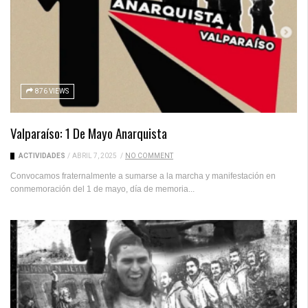
876 VIEWS
Valparaíso: 1 De Mayo Anarquista
ACTIVIDADES
/
ABRIL 7, 2025
/
NO COMMENT
Convocamos fraternalmente a sumarse a la marcha y manifestación en
conmemoración del 1 de mayo, día de memoria...