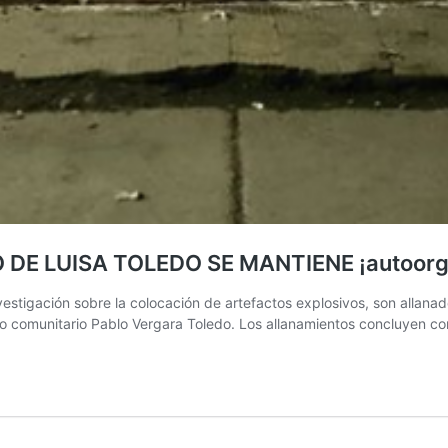
 DE LUISA TOLEDO SE MANTIENE ¡autoorga
tigación sobre la colocación de artefactos explosivos, son allanado
acio comunitario Pablo Vergara Toledo. Los allanamientos concluyen