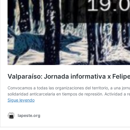
Valparaíso: Jornada informativa x Felip
Convocamos a todas las organizaciones del territorio, a una jo
solidaridad anticarcelaria en tiempos de represión. Actividad a 
Valparaíso:
Sigue leyendo
Jornada
informativa
lapeste.org
x
Felipe