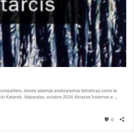
tro compañero, donde además analizaremos temáticas como la
acio Katarsis. Valparaíso, octubre 2024 Abrazos fraternos a …
comentari
0