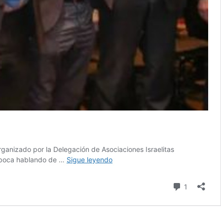
 organizado por la Delegación de Asociaciones Israelitas
Región
la boca hablando de …
Sigue leyendo
argentina:
Mekorot.
comentari
1
El
apartheid
del