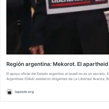
Región argentina: Mekorot. El apartheid
El apoyo oficial del Estado argentino al israelí no es un secreto.
Argentinas (DAIA) asistieron dirigentes de La Libertad Avanza, 
lapeste.org