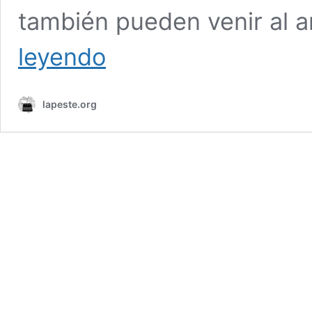
también pueden venir al a
La
leyendo
Nueva
Estructura
de
lapeste.org
la
Autonomía
Zapatista