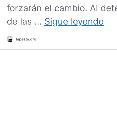
forzarán el cambio. Al det
«Global
de las …
Sigue leyendo
Escalat
Llamad
a
lapeste.org
boicot
global
por
Palesti
–
27
al
29
noviem