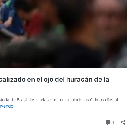
lizado en el ojo del huracán de la
ia de Brasil, las lluvias que han asolado los últimos días al
El
leyendo
Guahyba
está
comentari
1
cierto:
Comunicado