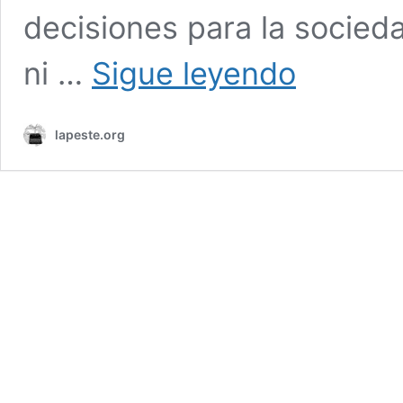
decisiones para la socied
Declaración
ni …
Sigue leyendo
de
los
anarquistas
lapeste.org
locales
sobre
el
levantamiento
popular
en
Bangladesh