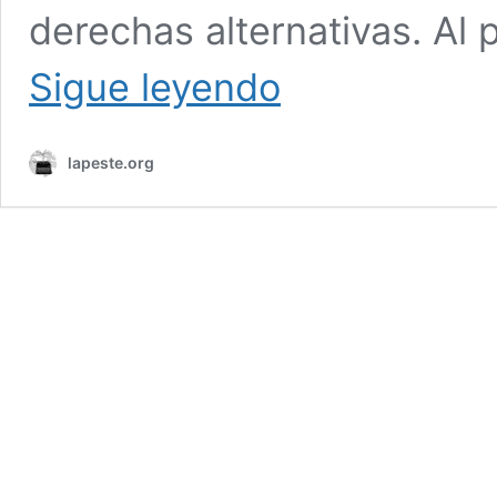
derechas alternativas. Al 
Contra
Sigue leyendo
el
liberalismo
y
lapeste.org
sus
falsos
críticos