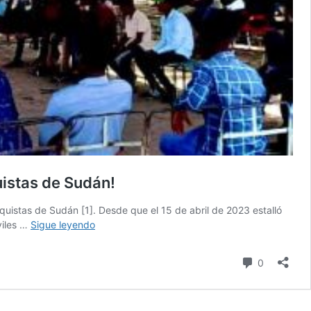
uistas de Sudán!
rquistas de Sudán [1]. Desde que el 15 de abril de 2023 estalló
Barbarie
viles …
Sigue leyendo
en
Sudán:
comentari
0
¡un
llamamiento
desesperado